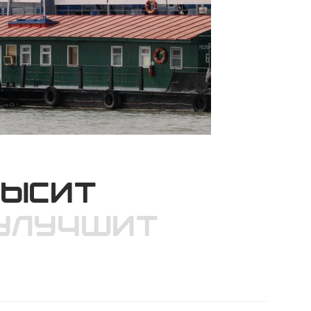
высит
 улучшит