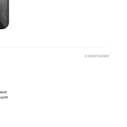
О КОМПАНИИ
вые
ющие