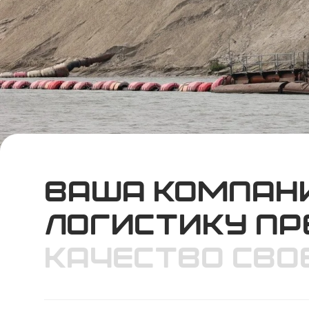
ваша компани
логистику пр
качество сво