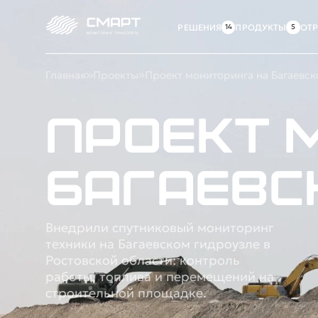
РЕШЕНИЯ
ПРОДУКТЫ
ОТ
Главная
Проекты
Проект мониторинга на Багаевс
Проект 
Багаевс
Внедрили спутниковый мониторинг
техники на Багаевском гидроузле в
Ростовской области: контроль
работы, топлива и перемещений на
строительной площадке.