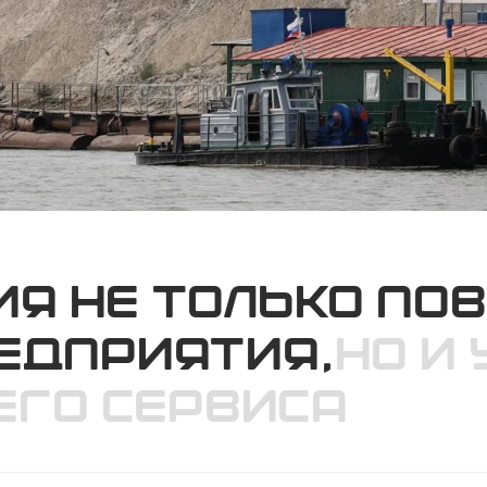
я не только по
едприятия,
но и
его сервиса