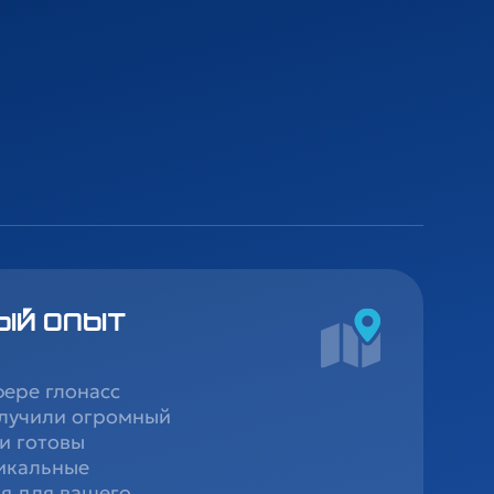
ый опыт
фере глонасс
лучили огромный
и готовы
икальные
я для вашего