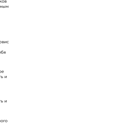
ков
тным
рвис
ебя
ое
ь и
ь и
ного