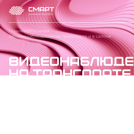
Главная
Решения
Видеонаблюдение на транспорте и в салоне
Видеонаблюде
на транспорте 
салоне
Установим камеры на транспорт: видеонаблюдение
автобусе, грузовике и салоне, круговой обзор, конт
дороги, пассажиров и спорных ситуаций. Под ключ 