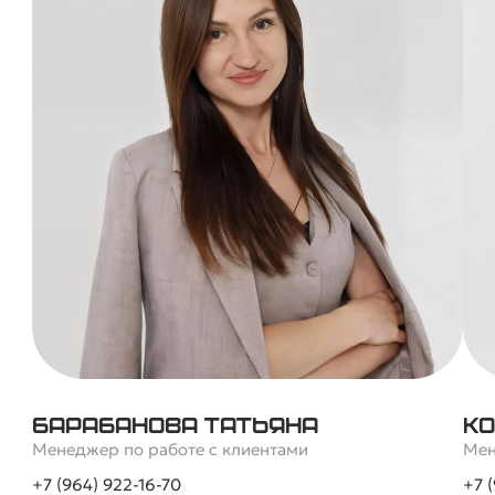
Барабанова Татьяна
Ко
Менеджер по работе с клиентами
Мен
+7 (964) 922-16-70
+7 