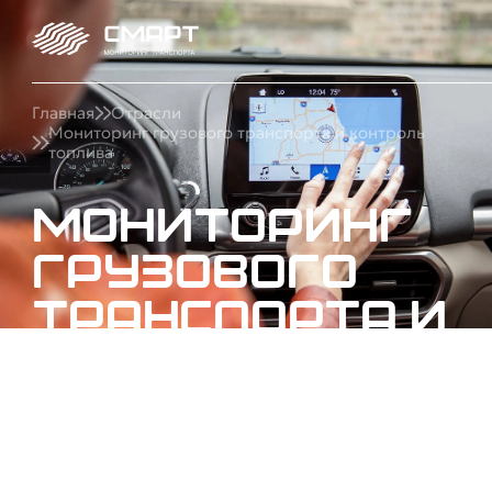
Главная
Отрасли
Мониторинг грузового транспорта и контроль
топлива
Мониторинг
грузового
транспорта и
контроль
топлива
Внедряем систему мониторинга грузовиков:
GPS/ГЛОНАСС контроль маршрутов, топлива,
пробега и рейсов. Снижайте расходы в