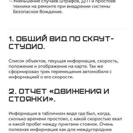
Уменьшение случаев штрафов, ДТП и простоев
техники на ремонте при внедрении системы
Безопасное Вождение.
1. Общий вид ПО СКАУТ-
КАК ЭТО ВЫГЛЯДИТ? ПРИМЕРЫ ОТЧЕТОВ ДЛЯ КОНТРОЛЯ
ТОПЛИВА
Студио.
Список объектов, текущая информация, скорость,
положение и отображение на карте. Так же
сформирован трек перемещения автомобиля с
информацией о его скорости.
2. Отчет «Движения и
стоянки».
Информация в табличном виде где был, когда,
сколько времени простоял, с какой скоростью ехал
и какой пробег между пунктами стоянок. Очень
полезная информация как для междугородних