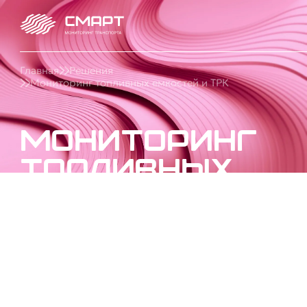
Главная
Решения
Мониторинг топливных емкостей и ТРК
Мониторинг
топливных
емкостей и
ТРК
Внедрим учет топлива в емкостях и контроль
ТРК: остатки, выдача ГСМ, автоматизация АЗС и
защита склада топлива от потерь и хищений
под ключ в СМАРТ для бизнеса.