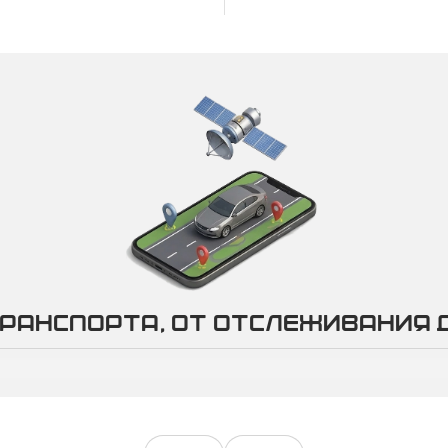
20%
ское
вание
ранспорта, от отслеживания 
Т