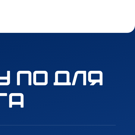
 ПО для
га