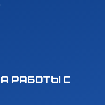
ч
а работы с