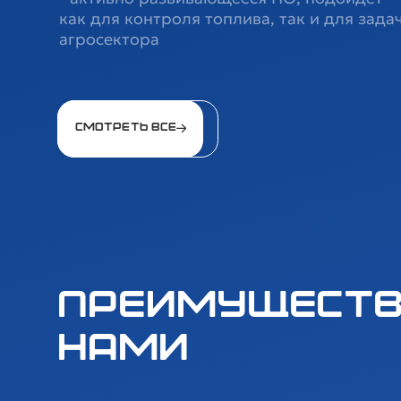
как для контроля топлива, так и для зада
агросектора
Смотреть все
Преимуществ
нами