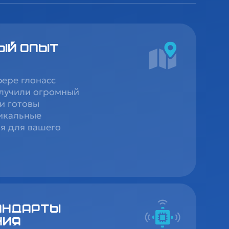
ый опыт
фере глонасс
лучили огромный
и готовы
икальные
я для вашего
андарты
ния