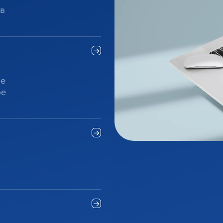
 в
ые
ое