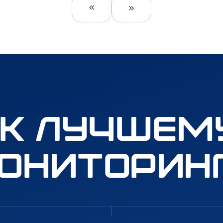
 к лучшему
ониторин