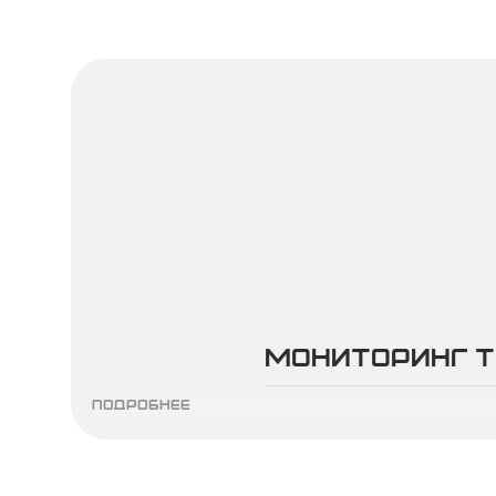
Скидка 
на
абонент
обслужи
Мониторинг т
ПЛАНИРУЙТЕ БЮДЖЕ
ПОДРОБНЕЕ
И ЭКОНОМЬТЕ НА
Об акции
РАСХОДАХ