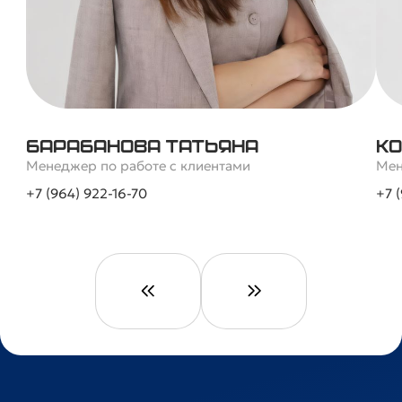
Барабанова Татьяна
Ко
Менеджер по работе с клиентами
Мен
+7 (964) 922-16-70
+7 