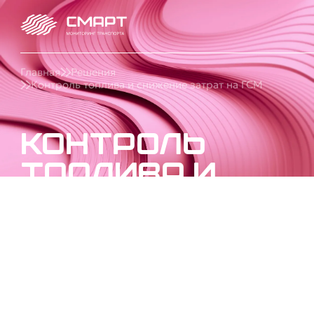
Главная
Решения
Контроль топлива и снижение затрат на ГСМ
Контроль
топлива и
снижение
затрат на
ГСМ
Внедрим учет ГСМ и систему контроля топлива:
ДУТ, тарировка бака, мониторинг расхода,
заправок и сливов. Поможем снизить затраты