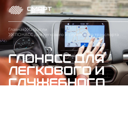
Главная
Отрасли
ГЛОНАСС для легкового и служебного транспорта
ГЛОНАСС для
легкового и
служебного
транспорта
Установим ГЛОНАСС на легковой автомобиль:
контроль скорости, маршрутов, топлива и
служебных авто. Решение для корпоративных
парков в Краснодаре под ключ | СМАРТ