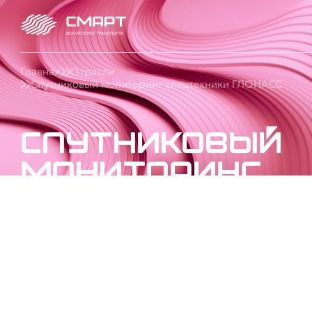
Главная
Отрасли
Спутниковый мониторинг спецтехники ГЛОНАСС
Спутниковый
мониторинг
спецтехники
ГЛОНАСС
Установим ГЛОНАСС на спецтехнику и краны:
мониторинг кранов, контроль работы, топлива,
моточасов и местоположения. Закажите подбор
решения СМАРТ под ключ.