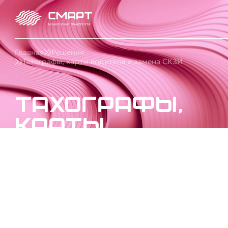
Главная
Решения
Тахографы, карты водителя и замена СКЗИ
Тахографы,
карты
водителя и
замена СКЗИ
Купите и установите тахограф в Краснодаре:
карты водителя, замена блока СКЗИ и НКМ,
калибровка, ремонт тахографов, обслуживание
для ИП и юрлиц | СМАРТ