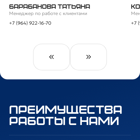
Барабанова Татьяна
Ко
Менеджер по работе с клиентами
Мен
+7 (964) 922-16-70
+7 
Преимущества
работы с нами