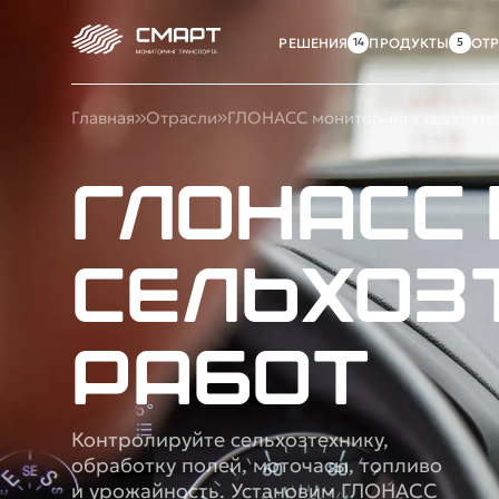
РЕШЕНИЯ
ПРОДУКТЫ
ОТ
Главная
Отрасли
ГЛОНАСС мониторинг сельхозтех
ГЛОНАСС
сельхоз
работ
Контролируйте сельхозтехнику,
обработку полей, моточасы, топливо
и урожайность. Установим ГЛОНАСС