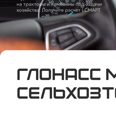
на тракторы и комбайны под задачи
хозяйства. Получите расчет | СМАРТ
ГЛОНАСС 
сельхозт