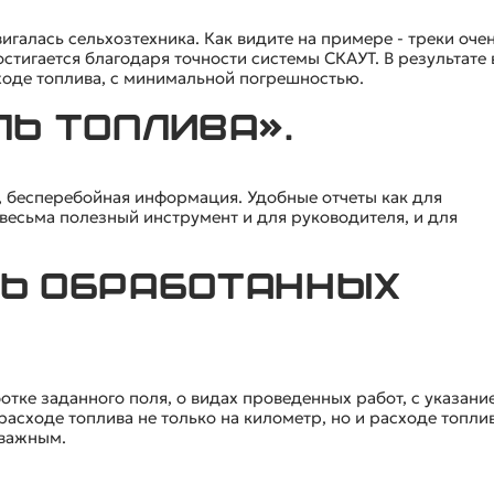
вигалась сельхозтехника. Как видите на примере - треки оче
остигается благодаря точности системы СКАУТ. В результате
ходе топлива, с минимальной погрешностью.
ль топлива».
я, бесперебойная информация. Удобные отчеты как для
 весьма полезный инструмент и для руководителя, и для
дь обработанных
тке заданного поля, о видах проведенных работ, с указани
асходе топлива не только на километр, но и расходе топли
 важным.