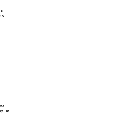
нь
 вы
ем
ва на