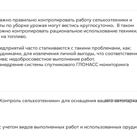
ажно правильно контролировать работу сельхозтехники и
ты по уборке урожая могут вестись круглосуточно. В таком
жно контролировать рациональное использование техники
 на топливо.
дприятий часто сталкиваются с такими проблемами, как:
дниками, для извлечения личной выгоды, что соответствен
ива; недобросовестное выполнение работ.
 внедрение системы спутникового ГЛОНАСС мониторинга
Контроль сельхозтехники» для оснащения вашего автопарка
ВОЗМОЖНОСТИ 
с учетом видов выполненных работ и использованных оруди