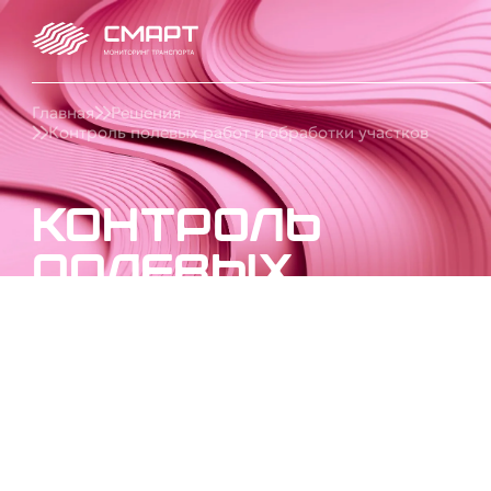
Главная
Решения
Контроль полевых работ и обработки участков
Контроль
полевых
работ и
обработки
участков
Настроим систему контроля полей: мониторинг
посева, обработки, уборки урожая, площади
работ и расхода топлива. Решение для