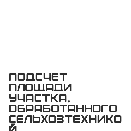
агробизнеса и техники. Под ключ | СМАРТ
Подсчет
площади
участка,
обработанного
сельхозтехнико
й