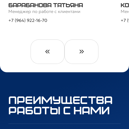
Барабанова Татьяна
Ко
Менеджер по работе с клиентами
Мен
+7 (964) 922-16-70
+7 
Преимущества
работы с нами