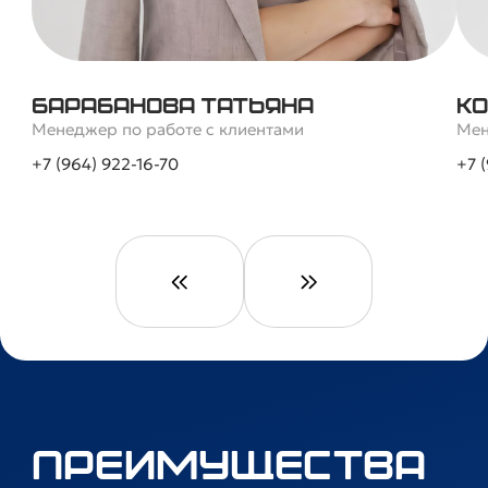
Барабанова Татьяна
Ко
Менеджер по работе с клиентами
Мен
+7 (964) 922-16-70
+7 
Преимущества