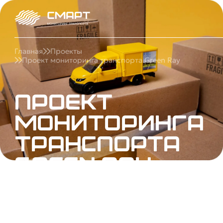
Главная
Проекты
Проект мониторинга транспорта Green Ray
Проект
мониторинга
транспорта
Green Ray
Для Green Ray внедрили трекеры и датчики
уровня топлива: контроль ГСМ, маршрутов и
дисциплины водителей для оптимизации
затрат автопарка и логистики. Под ключ.