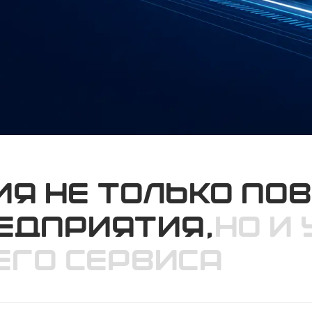
я не только по
едприятия,
но и
его сервиса