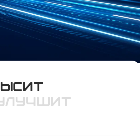
высит
 улучшит