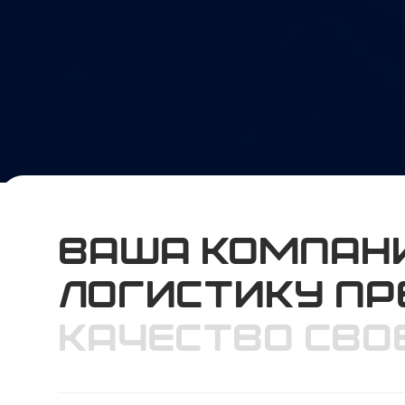
ваша компани
логистику пр
качество сво