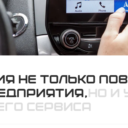
я не только по
едприятия,
но и
его сервиса