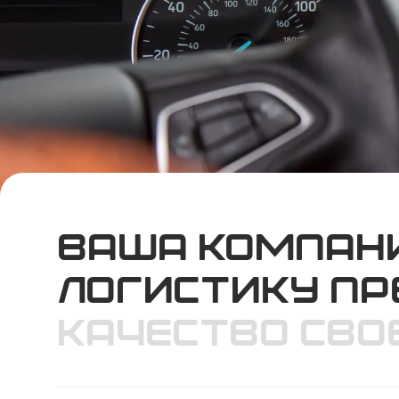
ваша компани
логистику пр
качество сво