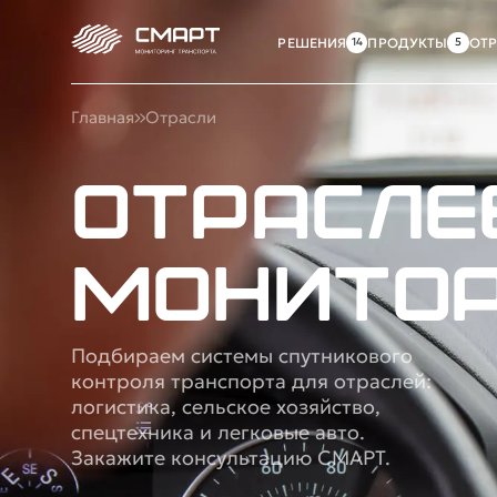
РЕШЕНИЯ
ПРОДУКТЫ
ОТ
Главная
Отрасли
Отрасле
монитор
Подбираем системы спутникового
контроля транспорта для отраслей:
логистика, сельское хозяйство,
спецтехника и легковые авто.
Закажите консультацию СМАРТ.