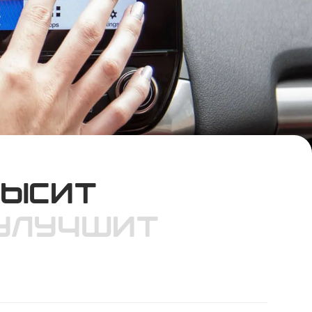
высит
 улучшит